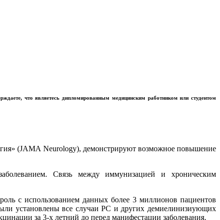
ерждаете, что являетесь дипломированным медицинским работником или студентом
огия» (JAMA Neurology), демонстрируют возможное повышение
 заболеванием. Связь между иммунизацией и хроническим
роль с использованием данных более 3 миллионов пациентов
ми были установлены все случаи РС и других демиелинизиующих
кцинации за 3-х летний до перед манифестации заболевания.