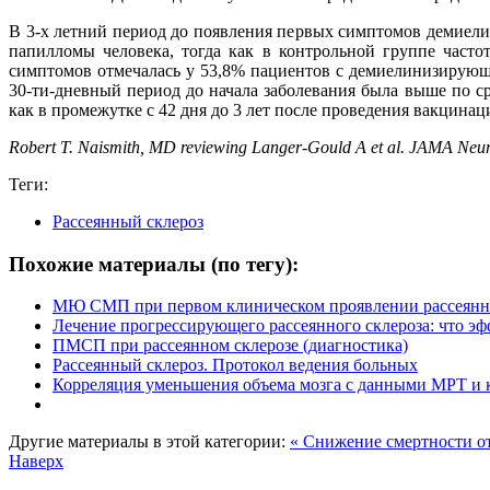
В 3-х летний период до появления первых симптомов демиел
папилломы человека, тогда как в контрольной группе часто
симптомов отмечалась у 53,8% пациентов с демиелинизирующ
30-ти-дневный период до начала заболевания была выше по ср
как в промежутке с 42 дня до 3 лет после проведения вакцин
Robert T. Naismith, MD reviewing Langer-Gould A et al. JAMA Neur
Теги:
Рассеянный склероз
Похожие материалы (по тегу):
МЮ СМП при первом клиническом проявлении рассеянно
Лечение прогрессирующего рассеянного склероза: что эф
ПМСП при рассеянном склерозе (диагностика)
Рассеянный склероз. Протокол ведения больных
Корреляция уменьшения объема мозга с данными МРТ и 
Другие материалы в этой категории:
« Снижение смертности от
Наверх