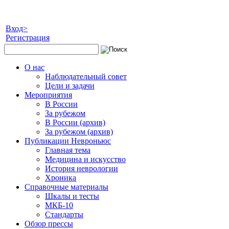
Вход>
Регистрация
О нас
Наблюдательный совет
Цели и задачи
Мероприятия
В России
За рубежом
В России (архив)
За рубежом (архив)
Публикации Невроньюс
Главная тема
Медицина и искусство
История неврологии
Хроника
Справочные материалы
Шкалы и тесты
МКБ-10
Стандарты
Обзор прессы