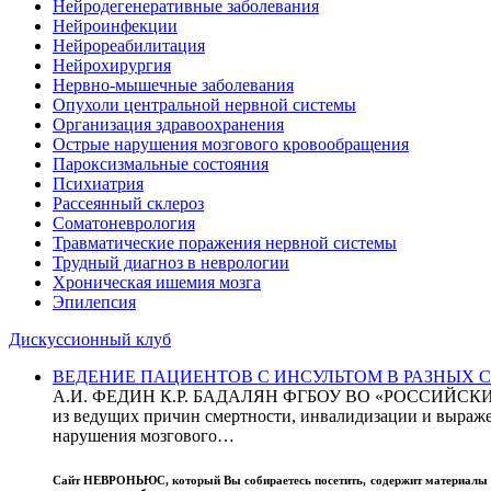
Нейродегенеративные заболевания
Нейроинфекции
Нейрореабилитация
Нейрохирургия
Нервно-мышечные заболевания
Опухоли центральной нервной системы
Организация здравоохранения
Острые нарушения мозгового кровообращения
Пароксизмальные состояния
Психиатрия
Рассеянный склероз
Соматоневрология
Травматические поражения нервной системы
Трудный диагноз в неврологии
Хроническая ишемия мозга
Эпилепсия
Дискуссионный клуб
ВЕДЕНИЕ ПАЦИЕНТОВ С ИНСУЛЬТОМ В РАЗНЫХ СТРАН
А.И. ФЕДИН К.Р. БАДАЛЯН ФГБОУ ВО «РОССИЙ
из ведущих причин смертности, инвалидизации и выражен
нарушения мозгового…
Сайт
НЕВРОНЬЮС
, который Вы собираетесь посетить, содержит материал