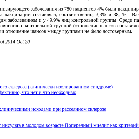
инизирующего заболевания из 780 пациентов 4% были вакциниро
та вакцинации составляла, соответственно, 3,3% и 38,1%. В
им заболеванием и у 49,9% лиц контрольной группы. Среди пац
авнению с контрольной группой (отношение шансов составило 1
ации отношение шансов между группами не было достоверным.
ol 2014 Oct 20
го склероза (клинически изолированном синдроме)
фективно, что нет и что необходимо
клиническими исходами при рассеянном склерозе
 инсульта в молодом возрасте
Поперечный миелит как критерий