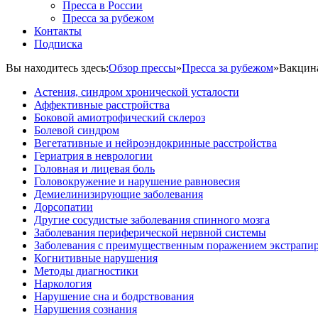
Пресса в России
Пресса за рубежом
Контакты
Подписка
Вы находитесь здесь:
Обзор прессы
»
Пресса за рубежом
»
Вакцина
Астения, синдром хронической усталости
Аффективные расстройства
Боковой амиотрофический склероз
Болевой синдром
Вегетативные и нейроэндокринные расстройства
Гериатрия в неврологии
Головная и лицевая боль
Головокружение и нарушение равновесия
Демиелинизирующие заболевания
Дорсопатии
Другие сосудистые заболевания спинного мозга
Заболевания периферической нервной системы
Заболевания с преимущественным поражением экстрапи
Когнитивные нарушения
Методы диагностики
Наркология
Нарушение сна и бодрствования
Нарушения сознания