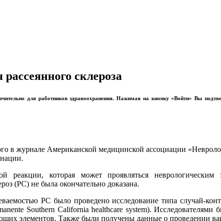
 рассеянного склероза
лючительно для работников здравоохранения. Нажимая на кнопку «Войти» Вы подтв
нного в журнале Американской медицинской ассоциации «Неврол
цинации.
ой реакции, которая может проявляться неврологическим
оз (РС) не была окончательно доказана.
еваемостью РС было проведено исследование типа случай-конт
nente Southern California healthcare system). Исследователя
яющих элементов. Также были получены данные о проведении ва