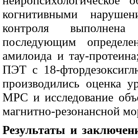
нейропсихологическое 
когнитивными наруше
контроля выполнен
последующим определе
амилоида и тау-протеин
ПЭТ с 18-фтордезоксигл
производились оценка у
МРС и исследование объ
магнитно-резонансной м
Результаты и заключен