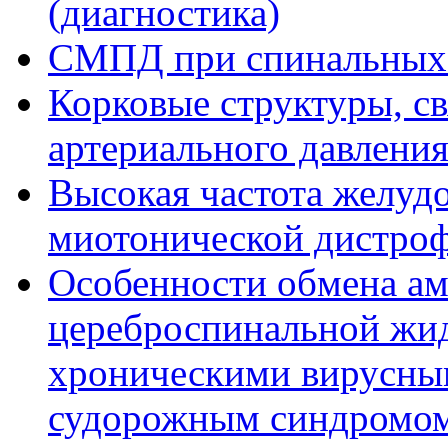
(диагностика)
СМПД при спинальных
Корковые структуры, с
артериального давлени
Высокая частота желу
миотонической дистроф
Особенности обмена ам
цереброспинальной жи
хроническими вирусны
судорожным синдромо