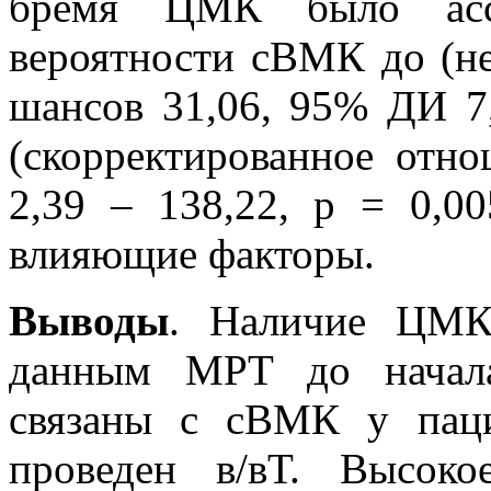
бремя ЦМК было ассо
вероятности сВМК до (н
шансов 31,06, 95% ДИ 7,
(скорректированное отн
2,39 – 138,22, р = 0,0
влияющие факторы.
Выводы
. Наличие ЦМ
данным МРТ до начала
связаны с сВМК у пац
проведен в/вТ. Высо