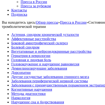
Пресса в России
Пресса за рубежом
Контакты
Подписка
Вы находитесь здесь:
Обзор прессы
»
Пресса в России
»
Состояние
тромболитической терапии
Астения, синдром хронической усталости
Аффективные расстройства
Боковой амиотрофический склероз
Болевой синдром
Вегетативные и нейроэндокринные расстройства
Гериатрия в неврологии
Головная и лицевая боль
Головокружение и нарушение равновесия
Демиелинизирующие заболевания
Дорсопатии
Другие сосудистые заболевания спинного мозга
Заболевания периферической нервной системы
Заболевания с преимущественным поражением экстрапи
Когнитивные нарушения
Методы диагностики
Наркология
Нарушение сна и бодрствования