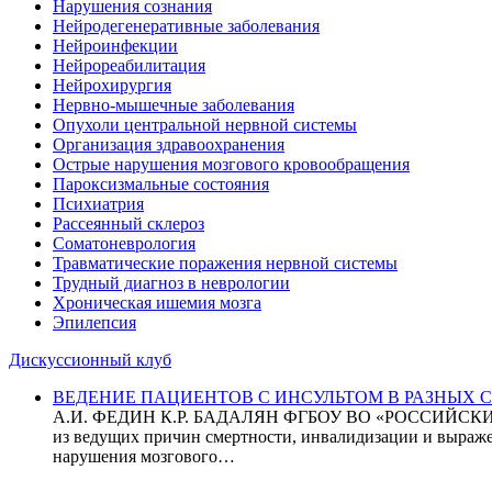
Нарушения сознания
Нейродегенеративные заболевания
Нейроинфекции
Нейрореабилитация
Нейрохирургия
Нервно-мышечные заболевания
Опухоли центральной нервной системы
Организация здравоохранения
Острые нарушения мозгового кровообращения
Пароксизмальные состояния
Психиатрия
Рассеянный склероз
Соматоневрология
Травматические поражения нервной системы
Трудный диагноз в неврологии
Хроническая ишемия мозга
Эпилепсия
Дискуссионный клуб
ВЕДЕНИЕ ПАЦИЕНТОВ С ИНСУЛЬТОМ В РАЗНЫХ СТРАН
А.И. ФЕДИН К.Р. БАДАЛЯН ФГБОУ ВО «РОССИЙ
из ведущих причин смертности, инвалидизации и выражен
нарушения мозгового…