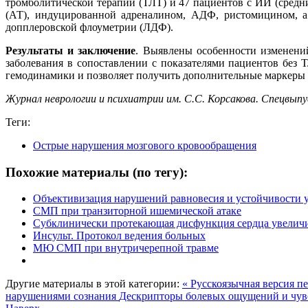
тромболитической терапии (ТЛТ) и 47 пациентов с ИИ (средни
(АТ), индуцированной адреналином, АДФ, ристомицином, а
допплеровской флоуметрии (ЛДФ).
Результаты и заключение
. Выявлены особенности изменени
заболевания в сопоставлении с показателями пациентов без
гемодинамики и позволяет получить дополнительные маркеры т
Журнал неврологии и психиатрии им. С.С. Корсакова. Спецвыпуски
Теги:
Острые нарушения мозгового кровообращения
Похожие материалы (по тегу):
Объективизация нарушений равновесия и устойчивости у
СМП при транзиторной ишемической атаке
Субклинически протекающая дисфункция сердца увеличив
Инсульт. Протокол ведения больных
МЮ СМП при внутричерепной травме
Другие материалы в этой категории:
« Русскоязычная версия 
нарушениями сознания
Дескрипторы болевых ощущений и чувс