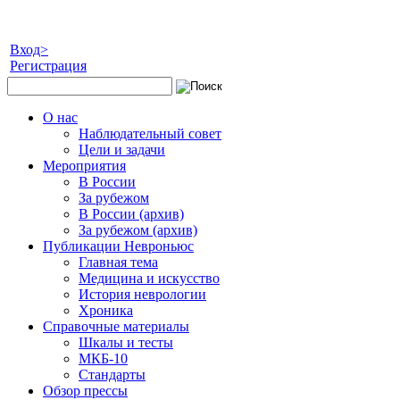
Вход>
Регистрация
О нас
Наблюдательный совет
Цели и задачи
Мероприятия
В России
За рубежом
В России (архив)
За рубежом (архив)
Публикации Невроньюс
Главная тема
Медицина и искусство
История неврологии
Хроника
Справочные материалы
Шкалы и тесты
МКБ-10
Стандарты
Обзор прессы