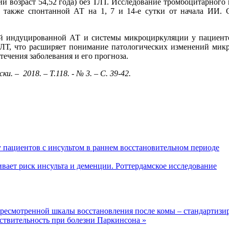
й возраст 54,52 года) без ТЛТ. Исследование тромбоцитарного
 также спонтанной АТ на 1, 7 и 14-е сутки от начала ИИ.
й индуцированной АТ и системы микроциркуляции у пациентов
 ТЛТ, что расширяет понимание патологических изменений микр
ечения заболевания и его прогноза.
. – 2018. – Т.118. - № 3. – С. 39-42.
 пациентов с инсультом в раннем восстановительном периоде
ает риск инсульта и деменции. Роттердамское исследование
пересмотренной шкалы восстановления после комы – стандартиз
твительность при болезни Паркинсона »