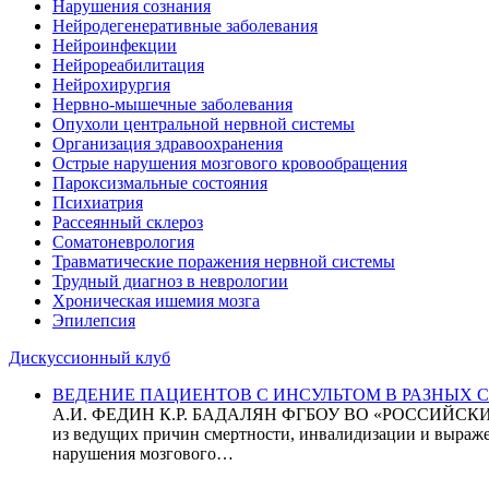
Нарушения сознания
Нейродегенеративные заболевания
Нейроинфекции
Нейрореабилитация
Нейрохирургия
Нервно-мышечные заболевания
Опухоли центральной нервной системы
Организация здравоохранения
Острые нарушения мозгового кровообращения
Пароксизмальные состояния
Психиатрия
Рассеянный склероз
Соматоневрология
Травматические поражения нервной системы
Трудный диагноз в неврологии
Хроническая ишемия мозга
Эпилепсия
Дискуссионный клуб
ВЕДЕНИЕ ПАЦИЕНТОВ С ИНСУЛЬТОМ В РАЗНЫХ СТРАН
А.И. ФЕДИН К.Р. БАДАЛЯН ФГБОУ ВО «РОССИЙ
из ведущих причин смертности, инвалидизации и выражен
нарушения мозгового…