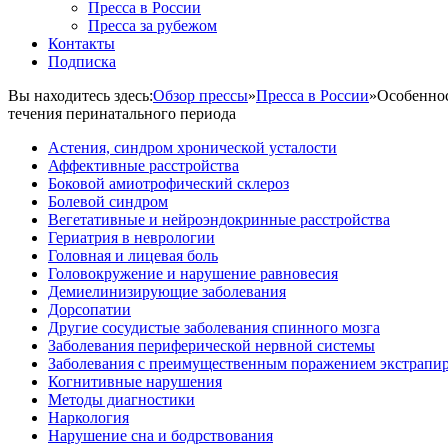
Пресса в России
Пресса за рубежом
Контакты
Подписка
Вы находитесь здесь:
Обзор прессы
»
Пресса в России
»
Особеннос
течения перинатального периода
Астения, синдром хронической усталости
Аффективные расстройства
Боковой амиотрофический склероз
Болевой синдром
Вегетативные и нейроэндокринные расстройства
Гериатрия в неврологии
Головная и лицевая боль
Головокружение и нарушение равновесия
Демиелинизирующие заболевания
Дорсопатии
Другие сосудистые заболевания спинного мозга
Заболевания периферической нервной системы
Заболевания с преимущественным поражением экстрапи
Когнитивные нарушения
Методы диагностики
Наркология
Нарушение сна и бодрствования