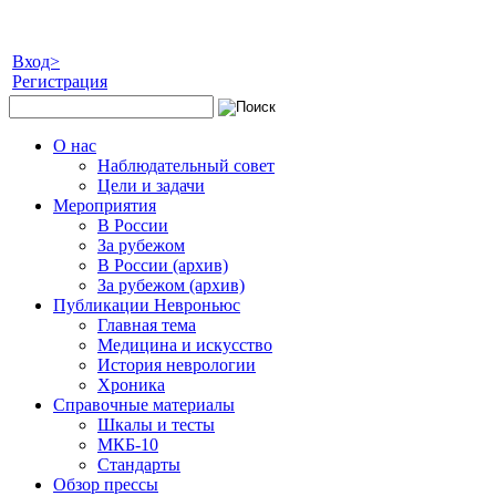
Вход>
Регистрация
О нас
Наблюдательный совет
Цели и задачи
Мероприятия
В России
За рубежом
В России (архив)
За рубежом (архив)
Публикации Невроньюс
Главная тема
Медицина и искусство
История неврологии
Хроника
Справочные материалы
Шкалы и тесты
МКБ-10
Стандарты
Обзор прессы