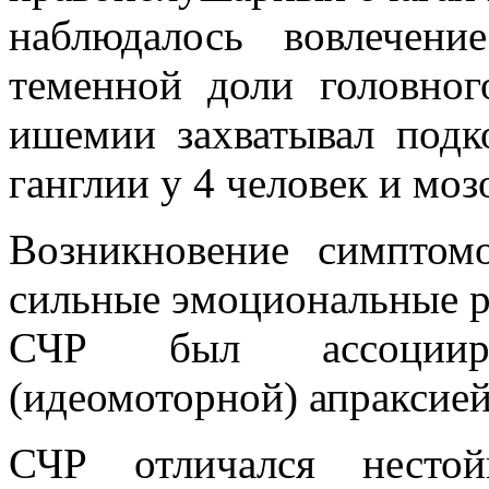
наблюдалось вовлечени
теменной доли головног
ишемии захватывал подк
ганглии у 4 человек и моз
Возникновение симпто
сильные эмоциональные ре
СЧР был ассоцииро
(идеомоторной) апраксие
СЧР отличался нестой