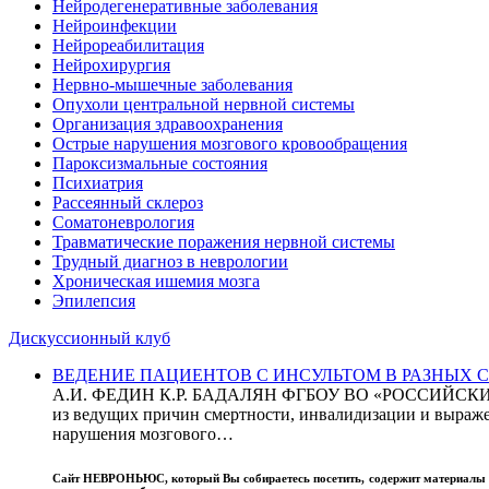
Нейродегенеративные заболевания
Нейроинфекции
Нейрореабилитация
Нейрохирургия
Нервно-мышечные заболевания
Опухоли центральной нервной системы
Организация здравоохранения
Острые нарушения мозгового кровообращения
Пароксизмальные состояния
Психиатрия
Рассеянный склероз
Соматоневрология
Травматические поражения нервной системы
Трудный диагноз в неврологии
Хроническая ишемия мозга
Эпилепсия
Дискуссионный клуб
ВЕДЕНИЕ ПАЦИЕНТОВ С ИНСУЛЬТОМ В РАЗНЫХ СТРАН
А.И. ФЕДИН К.Р. БАДАЛЯН ФГБОУ ВО «РОССИЙ
из ведущих причин смертности, инвалидизации и выражен
нарушения мозгового…
Сайт
НЕВРОНЬЮС
, который Вы собираетесь посетить, содержит материал