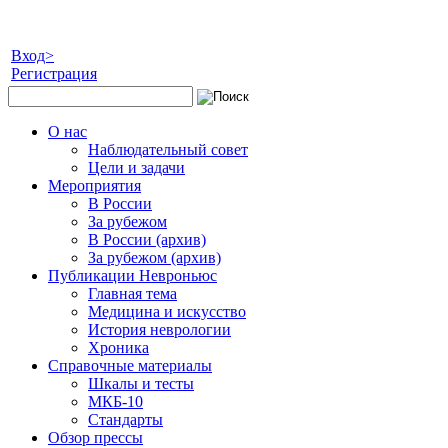
Вход>
Регистрация
О нас
Наблюдательный совет
Цели и задачи
Мероприятия
В России
За рубежом
В России (архив)
За рубежом (архив)
Публикации Невроньюс
Главная тема
Медицина и искусство
История неврологии
Хроника
Справочные материалы
Шкалы и тесты
МКБ-10
Стандарты
Обзор прессы