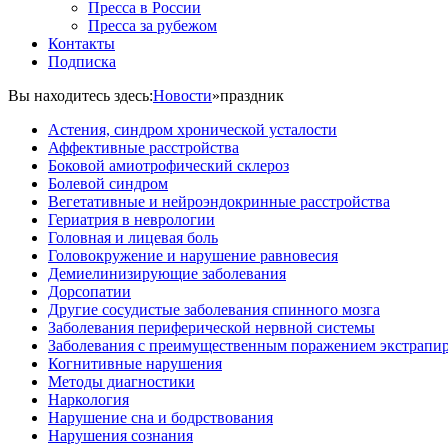
Пресса в России
Пресса за рубежом
Контакты
Подписка
Вы находитесь здесь:
Новости
»
праздник
Астения, синдром хронической усталости
Аффективные расстройства
Боковой амиотрофический склероз
Болевой синдром
Вегетативные и нейроэндокринные расстройства
Гериатрия в неврологии
Головная и лицевая боль
Головокружение и нарушение равновесия
Демиелинизирующие заболевания
Дорсопатии
Другие сосудистые заболевания спинного мозга
Заболевания периферической нервной системы
Заболевания с преимущественным поражением экстрапи
Когнитивные нарушения
Методы диагностики
Наркология
Нарушение сна и бодрствования
Нарушения сознания