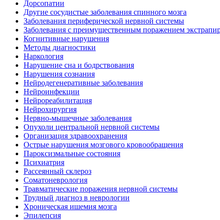
Дорсопатии
Другие сосудистые заболевания спинного мозга
Заболевания периферической нервной системы
Заболевания с преимущественным поражением экстрапи
Когнитивные нарушения
Методы диагностики
Наркология
Нарушение сна и бодрствования
Нарушения сознания
Нейродегенеративные заболевания
Нейроинфекции
Нейрореабилитация
Нейрохирургия
Нервно-мышечные заболевания
Опухоли центральной нервной системы
Организация здравоохранения
Острые нарушения мозгового кровообращения
Пароксизмальные состояния
Психиатрия
Рассеянный склероз
Соматоневрология
Травматические поражения нервной системы
Трудный диагноз в неврологии
Хроническая ишемия мозга
Эпилепсия