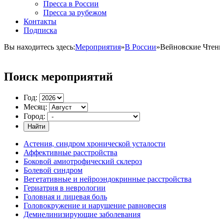
Пресса в России
Пресса за рубежом
Контакты
Подписка
Вы находитесь здесь:
Мероприятия
»
В России
»
Вейновские Чтен
Поиск мероприятий
Год:
Месяц:
Город:
Найти
Астения, синдром хронической усталости
Аффективные расстройства
Боковой амиотрофический склероз
Болевой синдром
Вегетативные и нейроэндокринные расстройства
Гериатрия в неврологии
Головная и лицевая боль
Головокружение и нарушение равновесия
Демиелинизирующие заболевания