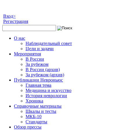
Вход>
Регистрация
О нас
Наблюдательный совет
Цели и задачи
Мероприятия
В России
За рубежом
В России (архив)
За рубежом (архив)
Публикации Невроньюс
Главная тема
Медицина и искусство
История неврологии
Хроника
Справочные материалы
Шкалы и тесты
МКБ-10
Стандарты
Обзор прессы