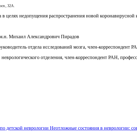
осп., 32А.
а в целях недопущения распространения новой коронавирусной
д.м.н. Михаил Александрович Пирадов
уководитель отдела исследований мозга, член-корреспондент Р
 1 неврологического отделения, член-корреспондент РАН, профе
 по детской неврологии
Неотложные состояния в неврологии: со