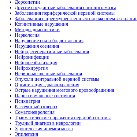
Дорсопатии
Другие сосудистые заболевания спинного мозга
Заболевания периферической нервной системы
Заболевания с преимущественным поражением экстрапи
Когнитивные нарушения
Методы диагностики
Наркология
Нарушение сна и бодрствования
Нарушения сознания
Нейродегенеративные заболевания
Нейроинфекции
Нейрореабилитация
Нейрохирургия
Нервно-мышечные заболевания
Опухоли центральной нервной системы
Организация здравоохранения
Острые нарушения мозгового кровообращения
Пароксизмальные состояния
Психиатрия
Рассеянный склероз
Соматоневрология
Травматические поражения нервной системы
Трудный диагноз в неврологии
Хроническая ишемия мозга
Эпилепсия