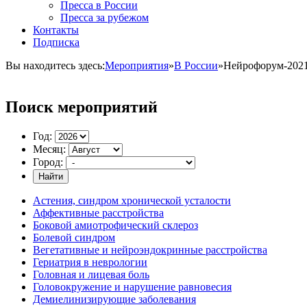
Пресса в России
Пресса за рубежом
Контакты
Подписка
Вы находитесь здесь:
Мероприятия
»
В России
»
Нейрофорум-202
Поиск мероприятий
Год:
Месяц:
Город:
Найти
Астения, синдром хронической усталости
Аффективные расстройства
Боковой амиотрофический склероз
Болевой синдром
Вегетативные и нейроэндокринные расстройства
Гериатрия в неврологии
Головная и лицевая боль
Головокружение и нарушение равновесия
Демиелинизирующие заболевания