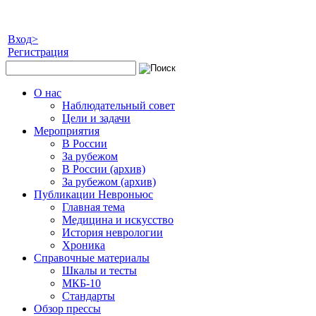
Вход>
Регистрация
О нас
Наблюдательный совет
Цели и задачи
Мероприятия
В России
За рубежом
В России (архив)
За рубежом (архив)
Публикации Невроньюс
Главная тема
Медицина и искусство
История неврологии
Хроника
Справочные материалы
Шкалы и тесты
МКБ-10
Стандарты
Обзор прессы