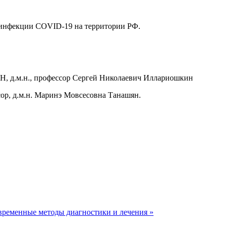
 инфекции COVID-19 на территории РФ.
АН, д.м.н., профессор Сергей Николаевич Иллариошкин
ссор, д.м.н. Маринэ Мовсесовна Танашян.
временные методы диагностики и лечения »