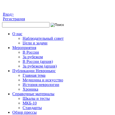
Вход>
Регистрация
О нас
Наблюдательный совет
Цели и задачи
Мероприятия
В России
За рубежом
В России (архив)
За рубежом (архив)
Публикации Невроньюс
Главная тема
Медицина и искусство
История неврологии
Хроника
Справочные материалы
Шкалы и тесты
МКБ-10
Стандарты
Обзор прессы