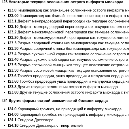
I23 Некоторые текущие осложнения острого инфаркта миокарда
I23.0
Гемоперикард как ближайшее осложнение острого инфаркта м
I23.00
Гемоперикард как ближайшее осложнение острого инфаркта м
I23.1
Дефект межпредсердной перегородки как текущее осложнение
I23.10
Дефект межпредсердной перегородки как текущее осложнение
I23.2
Дефект межжелудочковой перегородки как текущее осложнени
I23.20
Дефект межжелудочковой перегородки как текущее осложнени
I23.3
Разрыв сердечной стенки без гемоперикарда как текущее осл
I23.30
Разрыв сердечной стенки без гемоперикарда как текущее осл
I23.4
Разрыв сухожильной хорды как текущее осложнение острого 
I23.40
Разрыв сухожильной хорды как текущее осложнение острого 
I23.5
Разрыв сосочковой мышцы как текущее осложнение острого и
I23.50
Разрыв сосочковой мышцы как текущее осложнение острого и
I23.6
Тромбоз предсердия, ушка предсердия и желудочка сердца ка
I23.60
Тромбоз предсердия ушка предсердия и желудочка сердца ка
I23.8
Другие текущие осложнения острого инфаркта миокарда
I23.80
Другие текущие осложнения острого инфаркта миокарда с ги
I24 Другие формы острой ишемической болезни сердца
I24.0
Коронарный тромбоз, не приводящий к инфаркту миокарда
I24.00
Коронарный тромбоз, не приводящий к инфаркту миокарда с 
I24.1
Синдром Дресслера
I24.10
Синдром Дресслера с гипертензией