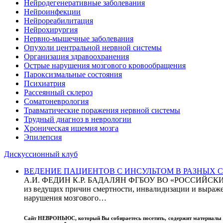
Нейродегенеративные заболевания
Нейроинфекции
Нейрореабилитация
Нейрохирургия
Нервно-мышечные заболевания
Опухоли центральной нервной системы
Организация здравоохранения
Острые нарушения мозгового кровообращения
Пароксизмальные состояния
Психиатрия
Рассеянный склероз
Соматоневрология
Травматические поражения нервной системы
Трудный диагноз в неврологии
Хроническая ишемия мозга
Эпилепсия
Дискуссионный клуб
ВЕДЕНИЕ ПАЦИЕНТОВ С ИНСУЛЬТОМ В РАЗНЫХ СТРАН
А.И. ФЕДИН К.Р. БАДАЛЯН ФГБОУ ВО «РОССИЙ
из ведущих причин смертности, инвалидизации и выражен
нарушения мозгового…
Сайт
НЕВРОНЬЮС
, который Вы собираетесь посетить, содержит материал