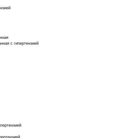
нзией
анная
нная с гипертензией
ипертензией
пертензией