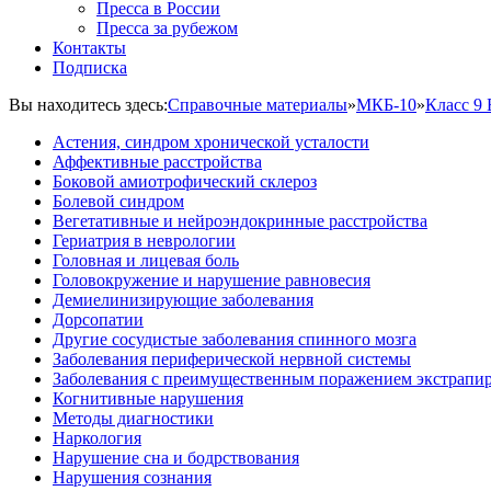
Пресса в России
Пресса за рубежом
Контакты
Подписка
Вы находитесь здесь:
Справочные материалы
»
МКБ-10
»
Класс 9
Астения, синдром хронической усталости
Аффективные расстройства
Боковой амиотрофический склероз
Болевой синдром
Вегетативные и нейроэндокринные расстройства
Гериатрия в неврологии
Головная и лицевая боль
Головокружение и нарушение равновесия
Демиелинизирующие заболевания
Дорсопатии
Другие сосудистые заболевания спинного мозга
Заболевания периферической нервной системы
Заболевания с преимущественным поражением экстрапи
Когнитивные нарушения
Методы диагностики
Наркология
Нарушение сна и бодрствования
Нарушения сознания