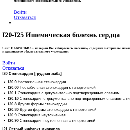
медицинского образовательного учреждения.
Войти
Отказаться
I20-I25 Ишемическая болезнь сердца
Сайт
НЕВРОНЬЮС
, который Вы собираетесь посетить, содержит материалы иск
медицинского образовательного учреждения.
Войти
Отказаться
I20 Стенокардия [грудная жаба]
I20.0
Нестабильная стенокардия
I20.00
Нестабильная стенокардия с гипертензией
I20.1
Стенокардия с документально подтвержденным спазмом
I20.10
Стенокардия с документально подтвержденным спазмом с ги
I20.8
Другие формы стенокардии
I20.80
Другие формы стенокардии с гипертензией
I20.9
Стенокардия неуточненная
I20.90
Стенокардия неуточненная с гипертензией
I21 Острый инфаркт миокарда