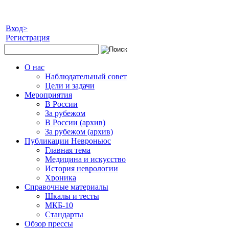
Вход>
Регистрация
О нас
Наблюдательный совет
Цели и задачи
Мероприятия
В России
За рубежом
В России (архив)
За рубежом (архив)
Публикации Невроньюс
Главная тема
Медицина и искусство
История неврологии
Хроника
Справочные материалы
Шкалы и тесты
МКБ-10
Стандарты
Обзор прессы