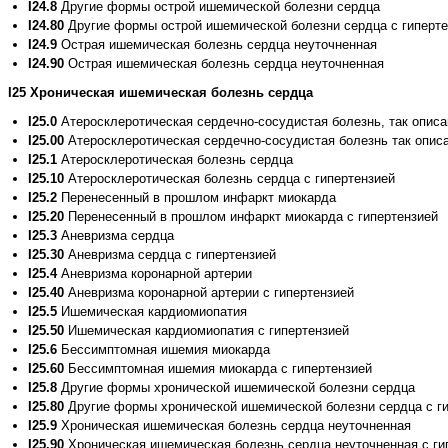
I24.8
Другие формы острой ишемической болезни сердца
I24.80
Другие формы острой ишемической болезни сердца с гиперте
I24.9
Острая ишемическая болезнь сердца неуточненная
I24.90
Острая ишемическая болезнь сердца неуточненная
I25 Хроническая ишемическая болезнь сердца
I25.0
Атеросклеротическая сердечно-сосудистая болезнь, так опис
I25.00
Атеросклеротическая сердечно-сосудистая болезнь так описа
I25.1
Атеросклеротическая болезнь сердца
I25.10
Атеросклеротическая болезнь сердца с гипертензией
I25.2
Перенесенный в прошлом инфаркт миокарда
I25.20
Перенесенный в прошлом инфаркт миокарда с гипертензией
I25.3
Аневризма сердца
I25.30
Аневризма сердца с гипертензией
I25.4
Аневризма коронарной артерии
I25.40
Аневризма коронарной артерии с гипертензией
I25.5
Ишемическая кардиомиопатия
I25.50
Ишемическая кардиомиопатия с гипертензией
I25.6
Бессимптомная ишемия миокарда
I25.60
Бессимптомная ишемия миокарда с гипертензией
I25.8
Другие формы хронической ишемической болезни сердца
I25.80
Другие формы хронической ишемической болезни сердца с г
I25.9
Хроническая ишемическая болезнь сердца неуточненная
I25.90
Хроническая ишемическая болезнь сердца неуточненная с ги