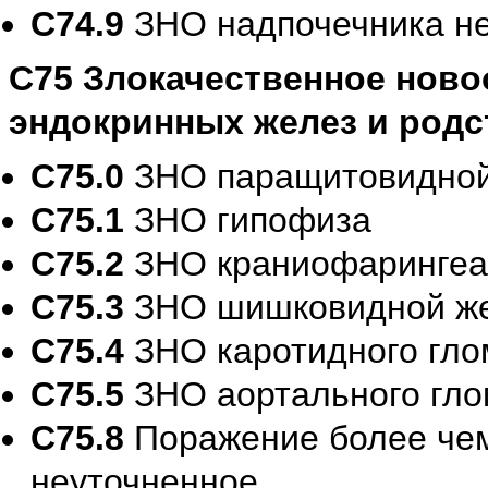
C74.9
ЗНО надпочечника не
C75 Злокачественное ново
эндокринных желез и родс
C75.0
ЗНО паращитовидной
C75.1
ЗНО гипофиза
C75.2
ЗНО краниофарингеал
C75.3
ЗНО шишковидной ж
C75.4
ЗНО каротидного гло
C75.5
ЗНО аортального глом
C75.8
Поражение более чем
неуточненное