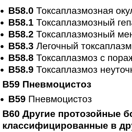
B58.0
Токсаплазмозная оку
B58.1
Токсаплазмозный гепа
B58.2
Токсаплазмозный мен
B58.3
Легочный токсаплазмо
B58.8
Токсаплазмоз с пора
B58.9
Токсаплазмоз неуто
B59 Пневмоцистоз
B59
Пневмоцистоз
B60 Другие протозойные бо
классифицированные в др