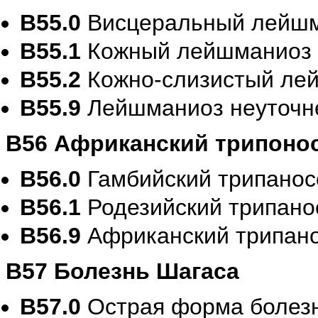
B55.0
Висцеральный лейш
B55.1
Кожный лейшманиоз
B55.2
Кожно-слизистый ле
B55.9
Лейшманиоз неуточн
B56 Африканский трипоно
B56.0
Гамбийский трипанос
B56.1
Родезийский трипано
B56.9
Африканский трипан
B57 Болезнь Шагаса
B57.0
Острая форма болезн