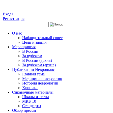
Вход>
Регистрация
О нас
Наблюдательный совет
Цели и задачи
Мероприятия
В России
За рубежом
В России (архив)
За рубежом (архив)
Публикации Невроньюс
Главная тема
Медицина и искусство
История неврологии
Хроника
Справочные материалы
Шкалы и тесты
МКБ-10
Стандарты
Обзор прессы