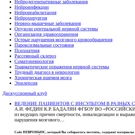
Нейродегенеративные заболевания
Нейроинфекции
Нейрореабилитация
Нейрохирургия
Нервно-мышечные заболевания
Опухоли центральной нервной системы
Организация здравоохранения
Острые нарушения мозгового кровообращения
Пароксизмальные состояния
Психиатрия
Рассеянный склероз
Соматоневрология
Травматические поражения нервной системы
Трудный диагноз в неврологии
Хроническая ишемия мозга
Эпилепсия
Дискуссионный клуб
ВЕДЕНИЕ ПАЦИЕНТОВ С ИНСУЛЬТОМ В РАЗНЫХ СТРАН
А.И. ФЕДИН К.Р. БАДАЛЯН ФГБОУ ВО «РОССИЙ
из ведущих причин смертности, инвалидизации и выражен
нарушения мозгового…
Сайт
НЕВРОНЬЮС
, который Вы собираетесь посетить, содержит материал