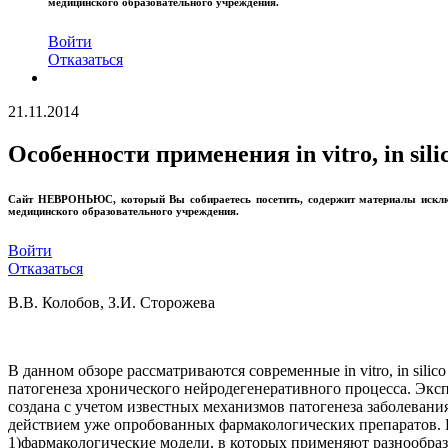
медицинского образовательного учреждения.
Войти
Отказаться
21.11.2014
Особенности применения in vitro, in si
Сайт
НЕВРОНЬЮС
, который Вы собираетесь посетить, содержит материалы иск
медицинского образовательного учреждения.
Войти
Отказаться
В.В. Колобов, З.И. Сторожева
В данном обзоре рассматриваются современные
in
vitro
,
in
silico
патогенеза хронического нейродегенеративного процесса. Эксп
создана с учетом известных механизмов патогенеза заболеван
действием уже опробованных фармакологических препаратов. В
1)фармакологические модели, в которых применяют разнообраз