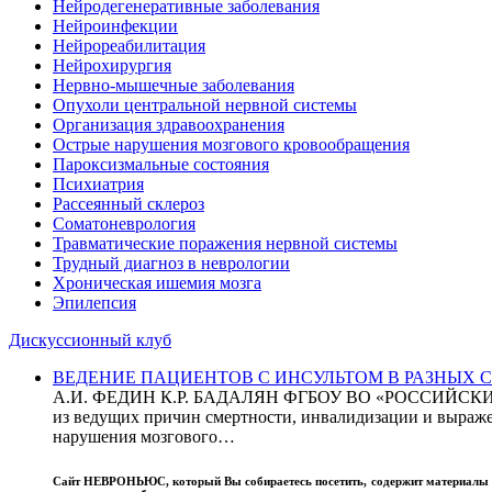
Нейродегенеративные заболевания
Нейроинфекции
Нейрореабилитация
Нейрохирургия
Нервно-мышечные заболевания
Опухоли центральной нервной системы
Организация здравоохранения
Острые нарушения мозгового кровообращения
Пароксизмальные состояния
Психиатрия
Рассеянный склероз
Соматоневрология
Травматические поражения нервной системы
Трудный диагноз в неврологии
Хроническая ишемия мозга
Эпилепсия
Дискуссионный клуб
ВЕДЕНИЕ ПАЦИЕНТОВ С ИНСУЛЬТОМ В РАЗНЫХ СТРАН
А.И. ФЕДИН К.Р. БАДАЛЯН ФГБОУ ВО «РОССИЙ
из ведущих причин смертности, инвалидизации и выражен
нарушения мозгового…
Сайт
НЕВРОНЬЮС
, который Вы собираетесь посетить, содержит материал