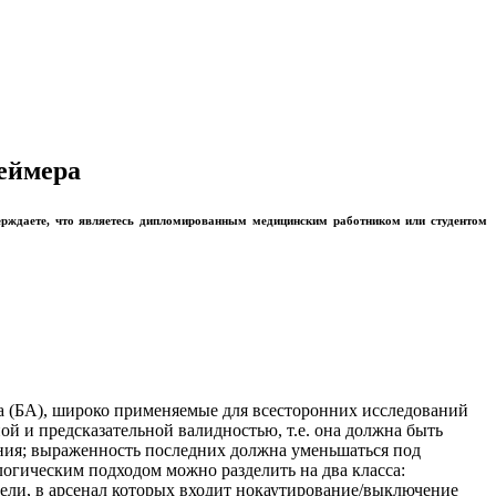
геймера
ерждаете, что являетесь дипломированным медицинским работником или студентом
 (БА), широко применяемые для всесторонних исследований
й и предсказательной валидностью, т.е. она должна быть
ания; выраженность последних должна уменьшаться под
огическим подходом можно разделить на два класса:
ели, в арсенал которых входит нокаутирование/выключение