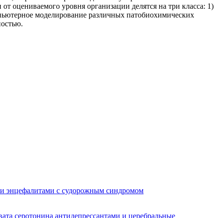
т оцениваемого уровня организации делятся на три класса: 1)
ьютерное моделирование различных патобиохимических
ностью.
ми энцефалитами с судорожным синдромом
вата серотонина антидепрессантами и церебральные