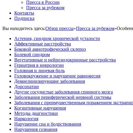
Пресса в России
Пресса за рубежом
Контакты
Подписка
Вы находитесь здесь:
Обзор прессы
»
Пресса за рубежом
»
Особенн
Астения, синдром хронической усталости
Аффективные расстройства
Боковой амиотрофический склероз
Болевой синдром
Вегетативные и нейроэндокринные расстройства
Гериатрия в неврологии
Головная и лицевая боль
Головокружение и нарушение равновесия
Демиелинизирующие заболевания
Дорсопатии
Другие сосудистые заболевания спинного мозга
Заболевания периферической нервной системы
Заболевания с преимущественным поражением экстрапи
Когнитивные нарушения
Методы диагностики
Наркология
Нарушение сна и бодрствования
Нарушения сознания