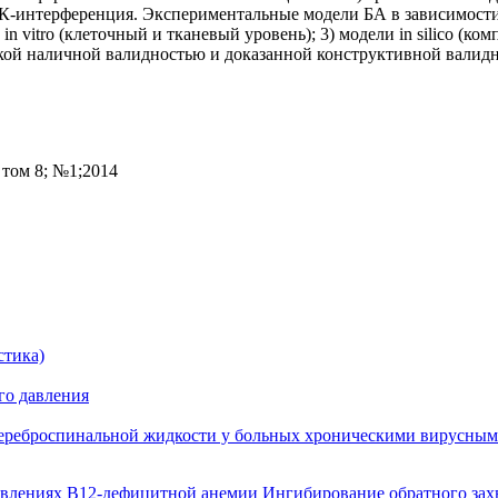
К-интерференция. Экспериментальные модели БА в зависимости о
и
in
vitro
(клеточный и тканевый уровень); 3) модели
in
silico
(комп
окой наличной валидностью и доказанной конструктивной валид
том 8; №1;2014
стика)
го давления
цереброспинальной жидкости у больных хроническими вирусны
явлениях В12-дефицитной анемии
Ингибирование обратного зах