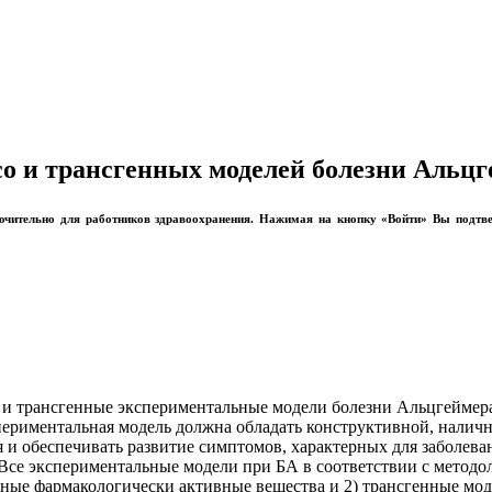
lico и трансгенных моделей болезни Альц
лючительно для работников здравоохранения. Нажимая на кнопку «Войти» Вы подтв
и трансгенные экспериментальные модели болезни Альцгеймера
ериментальная модель должна обладать конструктивной, налично
ия и обеспечивать развитие симптомов, характерных для заболев
се экспериментальные модели при БА в соответствии с методол
ные фармакологически активные вещества и 2) трансгенные мод