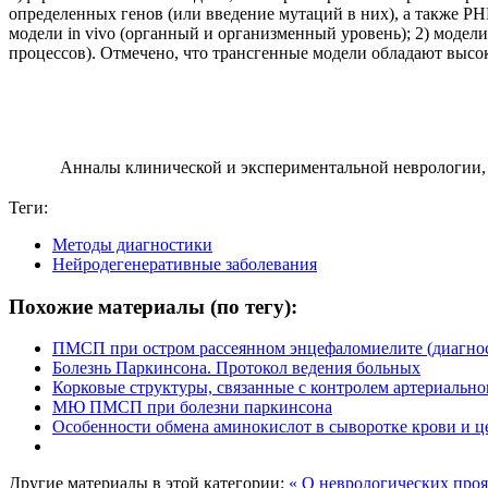
определенных генов (или введение мутаций в них), а также РН
модели
in
vivo
(органный и организменный уровень); 2) модел
процессов). Отмечено, что трансгенные модели обладают выс
Анналы клинической и экспериментальной неврологии, 
Теги:
Методы диагностики
Нейродегенеративные заболевания
Похожие материалы (по тегу):
ПМСП при остром рассеянном энцефаломиелите (диагно
Болезнь Паркинсона. Протокол ведения больных
Корковые структуры, связанные с контролем артериально
МЮ ПМСП при болезни паркинсона
Особенности обмена аминокислот в сыворотке крови и 
Другие материалы в этой категории:
« О неврологических про