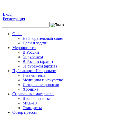
Вход>
Регистрация
О нас
Наблюдательный совет
Цели и задачи
Мероприятия
В России
За рубежом
В России (архив)
За рубежом (архив)
Публикации Невроньюс
Главная тема
Медицина и искусство
История неврологии
Хроника
Справочные материалы
Шкалы и тесты
МКБ-10
Стандарты
Обзор прессы