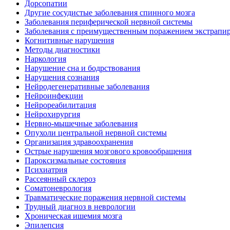
Дорсопатии
Другие сосудистые заболевания спинного мозга
Заболевания периферической нервной системы
Заболевания с преимущественным поражением экстрапи
Когнитивные нарушения
Методы диагностики
Наркология
Нарушение сна и бодрствования
Нарушения сознания
Нейродегенеративные заболевания
Нейроинфекции
Нейрореабилитация
Нейрохирургия
Нервно-мышечные заболевания
Опухоли центральной нервной системы
Организация здравоохранения
Острые нарушения мозгового кровообращения
Пароксизмальные состояния
Психиатрия
Рассеянный склероз
Соматоневрология
Травматические поражения нервной системы
Трудный диагноз в неврологии
Хроническая ишемия мозга
Эпилепсия