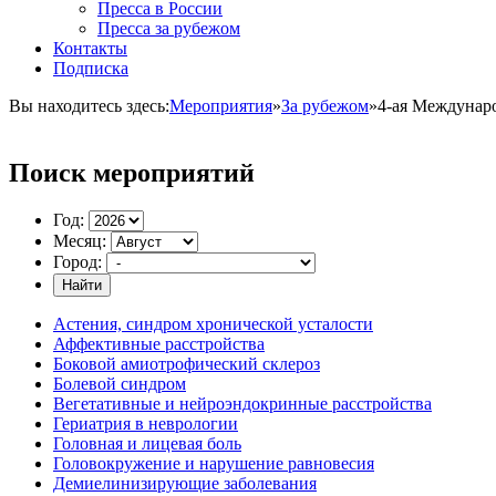
Пресса в России
Пресса за рубежом
Контакты
Подписка
Вы находитесь здесь:
Мероприятия
»
За рубежом
»
4-ая Междунар
Поиск мероприятий
Год:
Месяц:
Город:
Найти
Астения, синдром хронической усталости
Аффективные расстройства
Боковой амиотрофический склероз
Болевой синдром
Вегетативные и нейроэндокринные расстройства
Гериатрия в неврологии
Головная и лицевая боль
Головокружение и нарушение равновесия
Демиелинизирующие заболевания