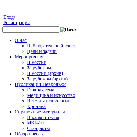
Вход>
Регистрация
О нас
Наблюдательный совет
Цели и задачи
Мероприятия
В России
За рубежом
В России (архив)
За рубежом (архив)
Публикации Невроньюс
Главная тема
Медицина и искусство
История неврологии
Хроника
Справочные материалы
Шкалы и тесты
МКБ-10
Стандарты
Обзор прессы