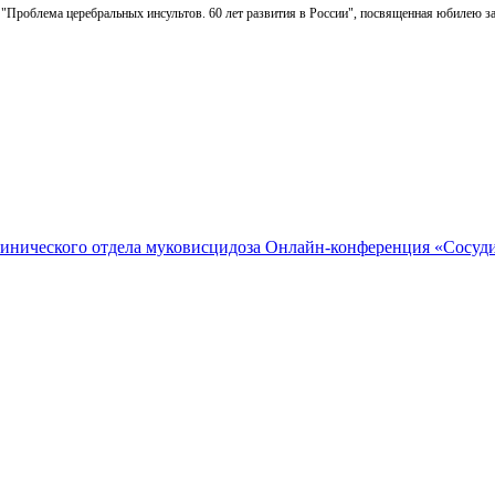
 "Проблема церебральных инсультов. 60 лет развития в России", посвященная юбилею з
линического отдела муковисцидоза
Онлайн-конференция «Сосуди