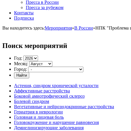
Пресса в России
Пресса за рубежом
Контакты
Подписка
Вы находитесь здесь:
Мероприятия
»
В России
»
НПК "Проблема це
Поиск мероприятий
Год:
Месяц:
Город:
Найти
Астения, синдром хронической усталости
Аффективные расстройства
Боковой амиотрофический склероз
Болевой синдром
Вегетативные и нейроэндокринные расстройства
Гериатрия в неврологии
Головная и лицевая боль
Головокружение и нарушение равновесия
Демиелинизирующие заболевания