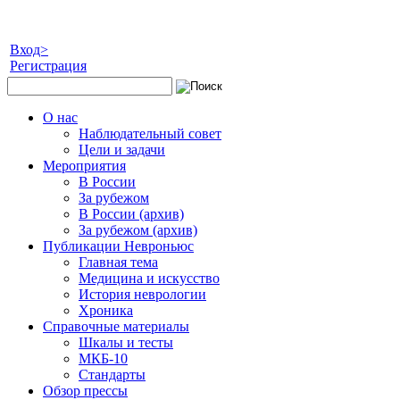
Вход>
Регистрация
О нас
Наблюдательный совет
Цели и задачи
Мероприятия
В России
За рубежом
В России (архив)
За рубежом (архив)
Публикации Невроньюс
Главная тема
Медицина и искусство
История неврологии
Хроника
Справочные материалы
Шкалы и тесты
МКБ-10
Стандарты
Обзор прессы