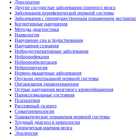
Дорсопатии
Другие сосудистые заболевания спинного мозга
Заболевания периферической нервной системы
Заболевания с преимущественным поражением экстрапи
Когнитивные нарушения
Методы диагностики
Наркология
Нарушение сна и бодрствования
Нарушения сознания
Нейродегенеративные заболевания
Нейроинфекции
Нейрореабилитация
Нейрохирургия
Нервно-мышечные заболевания
Опухоли центральной нервной системы
Организация здравоохранения
Острые нарушения мозгового кровообращения
Пароксизмальные состояния
Психиатрия
Рассеянный склероз
Соматоневрология
Травматические поражения нервной системы
Трудный диагноз в неврологии
Хроническая ишемия мозга
Эпилепсия