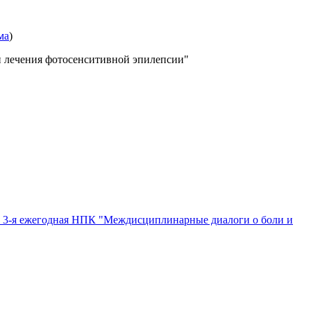
ма
)
и лечения фотосенситивной эпилепсии"
»
3-я ежегодная НПК "Междисциплинарные диалоги о боли и