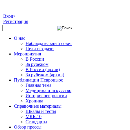
Вход>
Регистрация
О нас
Наблюдательный совет
Цели и задачи
Мероприятия
В России
За рубежом
В России (архив)
За рубежом (архив)
Публикации Невроньюс
Главная тема
Медицина и искусство
История неврологии
Хроника
Справочные материалы
Шкалы и тесты
МКБ-10
Стандарты
Обзор прессы