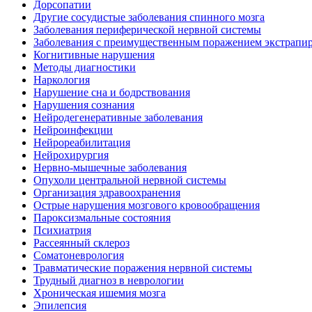
Дорсопатии
Другие сосудистые заболевания спинного мозга
Заболевания периферической нервной системы
Заболевания с преимущественным поражением экстрапи
Когнитивные нарушения
Методы диагностики
Наркология
Нарушение сна и бодрствования
Нарушения сознания
Нейродегенеративные заболевания
Нейроинфекции
Нейрореабилитация
Нейрохирургия
Нервно-мышечные заболевания
Опухоли центральной нервной системы
Организация здравоохранения
Острые нарушения мозгового кровообращения
Пароксизмальные состояния
Психиатрия
Рассеянный склероз
Соматоневрология
Травматические поражения нервной системы
Трудный диагноз в неврологии
Хроническая ишемия мозга
Эпилепсия