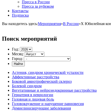
Пресса в России
Пресса за рубежом
Контакты
Подписка
Вы находитесь здесь:
Мероприятия
»
В России
»
X Юбилейная кон
Поиск мероприятий
Год:
Месяц:
Город:
Найти
Астения, синдром хронической усталости
Аффективные расстройства
Боковой амиотрофический склероз
Болевой синдром
Вегетативные и нейроэндокринные расстройства
Гериатрия в неврологии
Головная и лицевая боль
Головокружение и нарушение равновесия
Демиелинизирующие заболевания