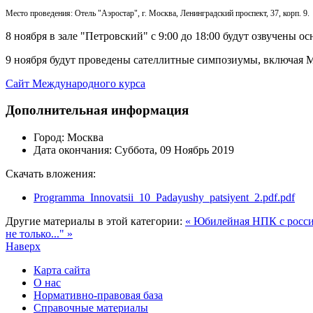
Место проведения: Отель "Аэростар", г. Москва, Ленинградский проспект, 37, корп. 9.
8 ноября в зале "Петровский" с 9:00 до 18:00 будут озвучены 
9 ноября будут проведены сателлитные симпозиумы, включая 
Сайт Международного курса
Дополнительная информация
Город:
Москва
Дата окончания:
Суббота, 09 Ноябрь 2019
Скачать вложения:
Programma_Innovatsii_10_Padayushy_patsiyent_2.pdf.pdf
Другие материалы в этой категории:
« Юбилейная НПК с росси
не только..." »
Наверх
Карта сайта
О нас
Нормативно-правовая база
Справочные материалы