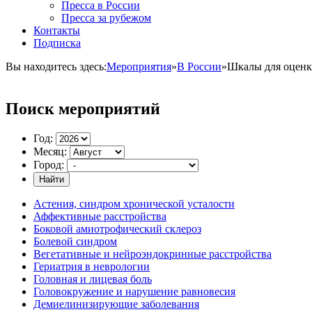
Пресса в России
Пресса за рубежом
Контакты
Подписка
Вы находитесь здесь:
Мероприятия
»
В России
»
Шкалы для оценки
Поиск мероприятий
Год:
Месяц:
Город:
Найти
Астения, синдром хронической усталости
Аффективные расстройства
Боковой амиотрофический склероз
Болевой синдром
Вегетативные и нейроэндокринные расстройства
Гериатрия в неврологии
Головная и лицевая боль
Головокружение и нарушение равновесия
Демиелинизирующие заболевания