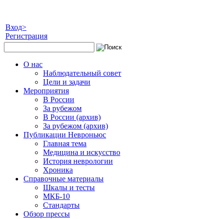
Вход>
Регистрация
О нас
Наблюдательный совет
Цели и задачи
Мероприятия
В России
За рубежом
В России (архив)
За рубежом (архив)
Публикации Невроньюс
Главная тема
Медицина и искусство
История неврологии
Хроника
Справочные материалы
Шкалы и тесты
МКБ-10
Стандарты
Обзор прессы