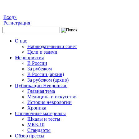
Вход>
Регистрация
О нас
Наблюдательный совет
Цели и задачи
Мероприятия
В России
За рубежом
В России (архив)
За рубежом (архив)
Публикации Невроньюс
Главная тема
Медицина и искусство
История неврологии
Хроника
Справочные материалы
Шкалы и тесты
МКБ-10
Стандарты
Обзор прессы