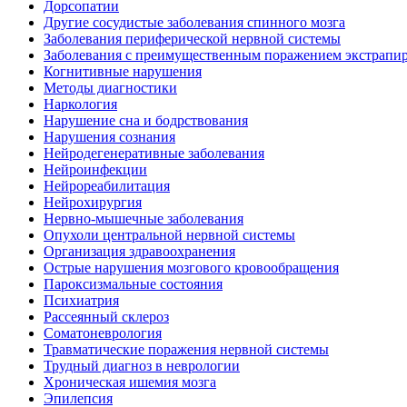
Дорсопатии
Другие сосудистые заболевания спинного мозга
Заболевания периферической нервной системы
Заболевания с преимущественным поражением экстрапи
Когнитивные нарушения
Методы диагностики
Наркология
Нарушение сна и бодрствования
Нарушения сознания
Нейродегенеративные заболевания
Нейроинфекции
Нейрореабилитация
Нейрохирургия
Нервно-мышечные заболевания
Опухоли центральной нервной системы
Организация здравоохранения
Острые нарушения мозгового кровообращения
Пароксизмальные состояния
Психиатрия
Рассеянный склероз
Соматоневрология
Травматические поражения нервной системы
Трудный диагноз в неврологии
Хроническая ишемия мозга
Эпилепсия