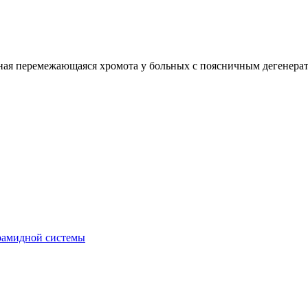
ая перемежающаяся хромота у больных с поясничным дегенера
рамидной системы