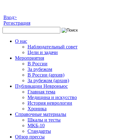
Вход>
Регистрация
О нас
Наблюдательный совет
Цели и задачи
Мероприятия
В России
За рубежом
В России (архив)
За рубежом (архив)
Публикации Невроньюс
Главная тема
Медицина и искусство
История неврологии
Хроника
Справочные материалы
Шкалы и тесты
МКБ-10
Стандарты
Обзор прессы