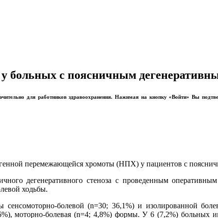
у больных с поясничным дегенеративны
лючительно для работников здравоохранения. Нажимая на кнопку «Войти» Вы подтв
огенной перемежающейся хромоты (НПХ) у пациентов с пояснич
чного дегенеративного стеноза с проведенным оперативным 
олевой ходьбы.
ы сенсомоторно-болевой (n=30; 36,1%) и изолированной боле
3,6%), моторно-болевая (n=4; 4,8%) формы. У 6 (7,2%) больных