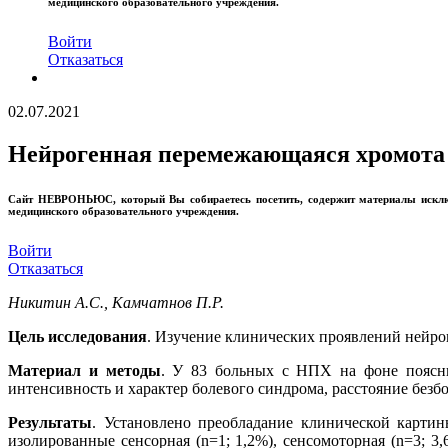
медицинского образовательного учреждения.
Войти
Отказаться
02.07.2021
Нейрогенная перемежающаяся хромота 
Сайт
НЕВРОНЬЮС
, который Вы собираетесь посетить, содержит материалы иск
медицинского образовательного учреждения.
Войти
Отказаться
Никитин А.С., Камчатнов П.Р.
Цель исследования
. Изучение клинических проявлений нейр
Материал и методы
. У 83 больных с НПХ на фоне поясни
интенсивность и характер болевого синдрома, расстояние безб
Результаты
. Установлено преобладание клинической картин
изолированные сенсорная (n=1; 1,2%), сенсомоторная (n=3; 