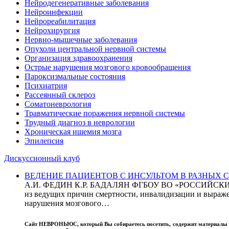
Нейродегенеративные заболевания
Нейроинфекции
Нейрореабилитация
Нейрохирургия
Нервно-мышечные заболевания
Опухоли центральной нервной системы
Организация здравоохранения
Острые нарушения мозгового кровообращения
Пароксизмальные состояния
Психиатрия
Рассеянный склероз
Соматоневрология
Травматические поражения нервной системы
Трудный диагноз в неврологии
Хроническая ишемия мозга
Эпилепсия
Дискуссионный клуб
ВЕДЕНИЕ ПАЦИЕНТОВ С ИНСУЛЬТОМ В РАЗНЫХ СТРАН
А.И. ФЕДИН К.Р. БАДАЛЯН ФГБОУ ВО «РОССИЙ
из ведущих причин смертности, инвалидизации и выражен
нарушения мозгового…
Сайт
НЕВРОНЬЮС
, который Вы собираетесь посетить, содержит материал