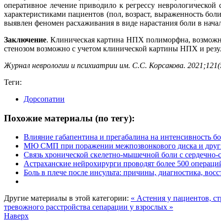
оперативное лечение приводило к регрессу неврологической
характеристиками пациентов (пол, возраст, выраженность бол
выявлен феномен расхаживания в виде нарастания боли в нача
Заключение
. Клиническая картина НПХ полиморфна, возможно
стенозом возможно с учетом клинической картины НПХ и резу
Журнал неврологии и психиатрии им. С.С. Корсакова. 2021;121(
Теги:
Дорсопатии
Похожие материалы (по тегу):
Влияние габапентина и прегабалина на интенсивность б
МЮ СМП при поражении межпозвонкового диска и других
Связь хронической скелетно-мышечной боли с сердечно-
Астраханские нейрохирурги проводят более 500 операций
Боль в плече после инсульта: причины, диагностика, вос
Другие материалы в этой категории:
« Астения у пациентов, 
тревожного расстройства сепарации у взрослых »
Наверх