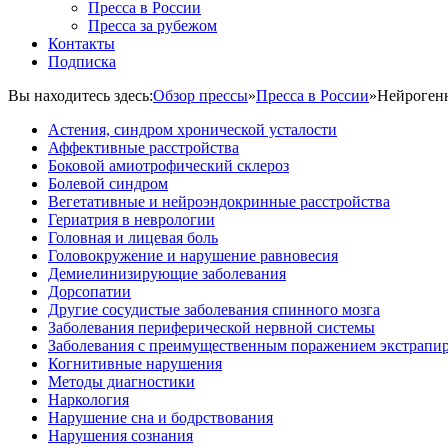
Пресса в России
Пресса за рубежом
Контакты
Подписка
Вы находитесь здесь:
Обзор прессы
»
Пресса в России
»
Нейрогенн
Астения, синдром хронической усталости
Аффективные расстройства
Боковой амиотрофический склероз
Болевой синдром
Вегетативные и нейроэндокринные расстройства
Гериатрия в неврологии
Головная и лицевая боль
Головокружение и нарушение равновесия
Демиелинизирующие заболевания
Дорсопатии
Другие сосудистые заболевания спинного мозга
Заболевания периферической нервной системы
Заболевания с преимущественным поражением экстрапи
Когнитивные нарушения
Методы диагностики
Наркология
Нарушение сна и бодрствования
Нарушения сознания