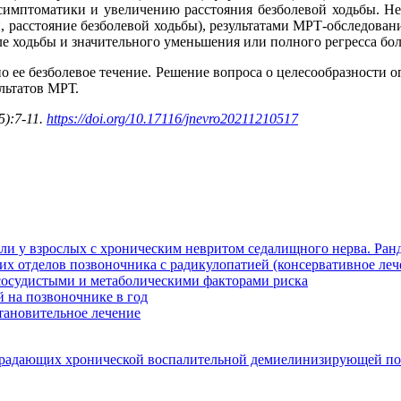
 симптоматики и увеличению расстояния безболевой ходьбы. 
и, расстояние безболевой ходьбы), результатами МРТ-обследов
ле ходьбы и значительного уменьшения или полного регресса бо
 ее безболевое течение. Решение вопроса о целесообразности 
льтатов МРТ.
5):7-11.
https://doi.org/10.17116/jnevro20211210517
оли у взрослых с хроническим невритом седалищного нерва. Ра
 отделов позвоночника с радикулопатией (консервативное леч
сосудистыми и метаболическими факторами риска
 на позвоночнике в год
становительное лечение
страдающих хронической воспалительной демиелинизирующей п