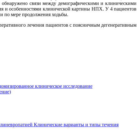
Не обнаружено связи между демографическими и клиническими
ания и особенностями клинической картины НПХ. У 4 пациентов
ли по мере продолжения ходьбы.
оперативного лечения пациентов с поясничным дегенеративным
ндомизированное клиническое исследование
ение)
олиневропатией
Клинические варианты и типы течения