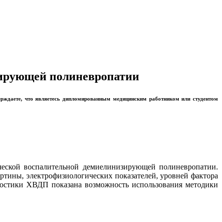
зирующей полиневропатии
ерждаете, что являетесь дипломированным медицинским работником или студентом
ческой воспалительной демиелинизирующей полиневропатии.
ртины, электрофизиологических показателей, уровней фактора
ностики ХВДП показана возможность использования методики