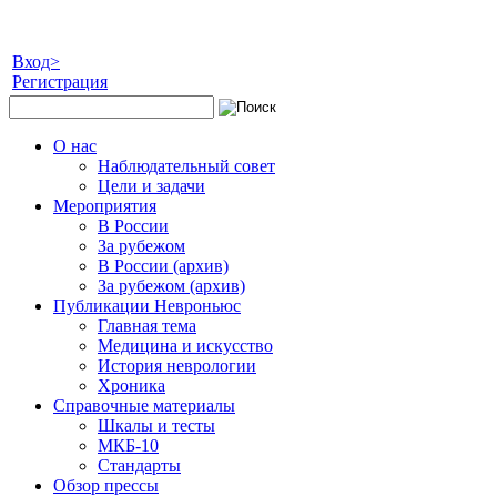
Вход>
Регистрация
О нас
Наблюдательный совет
Цели и задачи
Мероприятия
В России
За рубежом
В России (архив)
За рубежом (архив)
Публикации Невроньюс
Главная тема
Медицина и искусство
История неврологии
Хроника
Справочные материалы
Шкалы и тесты
МКБ-10
Стандарты
Обзор прессы