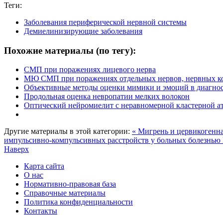
Теги:
Заболевания периферической нервной системы
Демиелинизирующие заболевания
Похожие материалы (по тегу):
СМП при поражениях лицевого нерва
МЮ СМП при поражениях отдельных нервов, нервных ко
Объективные методы оценки мимики и эмоций в диагно
Продольная оценка невропатии мелких волокон
Оптический нейромиелит с неравномерной кластерной а
Другие материалы в этой категории:
« Мигрень и цервикогенна
импульсивно-компульсивных расстройств у больных болезнью
Наверх
Карта сайта
О нас
Нормативно-правовая база
Справочные материалы
Политика конфиденциальности
Контакты