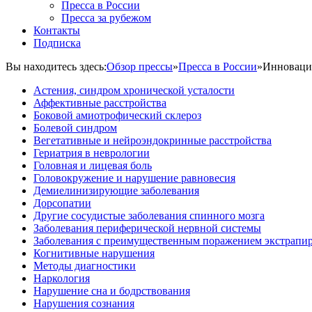
Пресса в России
Пресса за рубежом
Контакты
Подписка
Вы находитесь здесь:
Обзор прессы
»
Пресса в России
»
Инноваци
Астения, синдром хронической усталости
Аффективные расстройства
Боковой амиотрофический склероз
Болевой синдром
Вегетативные и нейроэндокринные расстройства
Гериатрия в неврологии
Головная и лицевая боль
Головокружение и нарушение равновесия
Демиелинизирующие заболевания
Дорсопатии
Другие сосудистые заболевания спинного мозга
Заболевания периферической нервной системы
Заболевания с преимущественным поражением экстрапи
Когнитивные нарушения
Методы диагностики
Наркология
Нарушение сна и бодрствования
Нарушения сознания