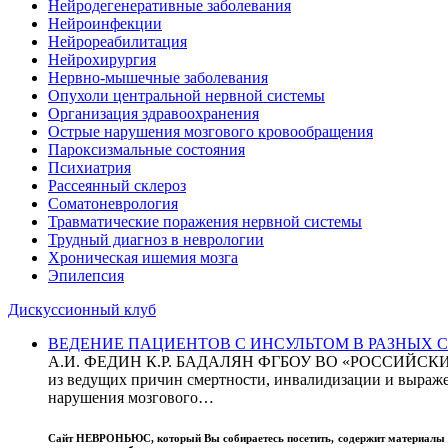
Нейродегенеративные заболевания
Нейроинфекции
Нейрореабилитация
Нейрохирургия
Нервно-мышечные заболевания
Опухоли центральной нервной системы
Организация здравоохранения
Острые нарушения мозгового кровообращения
Пароксизмальные состояния
Психиатрия
Рассеянный склероз
Соматоневрология
Травматические поражения нервной системы
Трудный диагноз в неврологии
Хроническая ишемия мозга
Эпилепсия
Дискуссионный клуб
ВЕДЕНИЕ ПАЦИЕНТОВ С ИНСУЛЬТОМ В РАЗНЫХ СТРАН
А.И. ФЕДИН К.Р. БАДАЛЯН ФГБОУ ВО «РОССИЙ
из ведущих причин смертности, инвалидизации и выражен
нарушения мозгового…
Сайт
НЕВРОНЬЮС
, который Вы собираетесь посетить, содержит материал