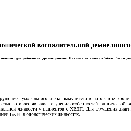
ронической воспалительной демиелини
лючительно для работников здравоохранения. Нажимая на кнопку «Войти» Вы подтв
ушение гуморального звена иммунитета в патогенезе хрони
целью которого являлось изучение особенностей клинической ка
инальной жидкости у пациентов с ХВДП. Для улучшения диаг
овней BAFF в биологических жидкостях.