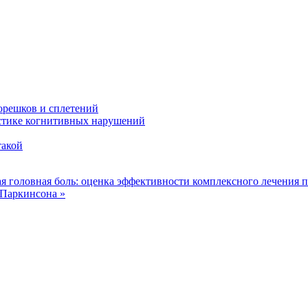
решков и сплетений
стике когнитивных нарушений
такой
я головная боль: оценка эффективности комплексного лечения 
 Паркинсона »